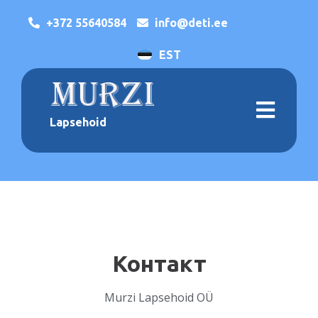
+372 55640584
info@deti.ee
EST
Lapsehoid
Контакт
Murzi Lapsehoid OÜ