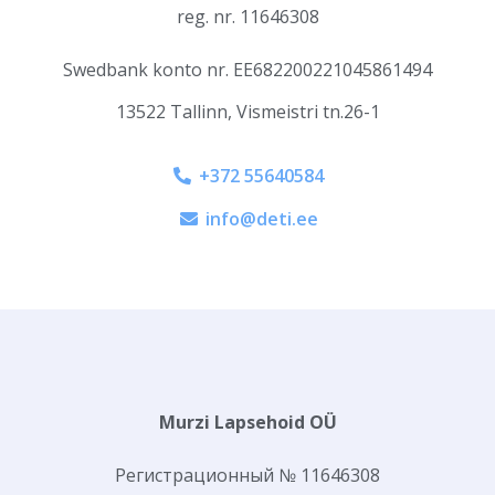
reg. nr. 11646308
Swedbank konto nr. ЕЕ682200221045861494
13522 Tallinn, Vismeistri tn.26-1
+372 55640584
info@deti.ee
Murzi Lapsehoid OÜ
Регистрационный № 11646308