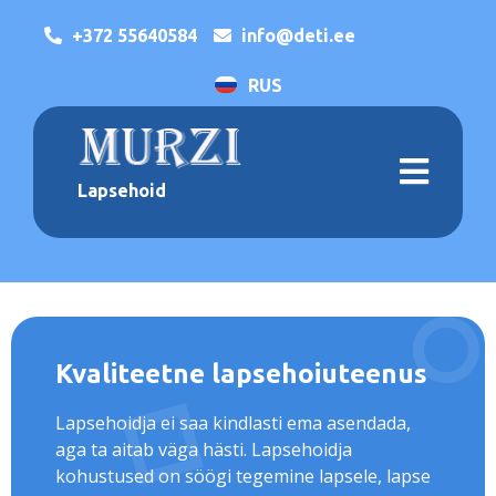
+372 55640584
info@deti.ee
RUS
Lapsehoid
Kvaliteetne lapsehoiuteenus
Lapsehoidja ei saa kindlasti ema asendada,
aga ta aitab väga hästi. Lapsehoidja
kohustused on söögi tegemine lapsele, lapse