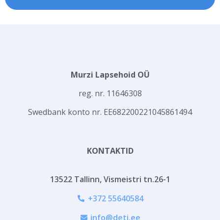
Murzi Lapsehoid OÜ
reg. nr. 11646308
Swedbank konto nr. ЕЕ682200221045861494
KONTAKTID
13522 Tallinn, Vismeistri tn.26-1
+372 55640584
info@deti.ee